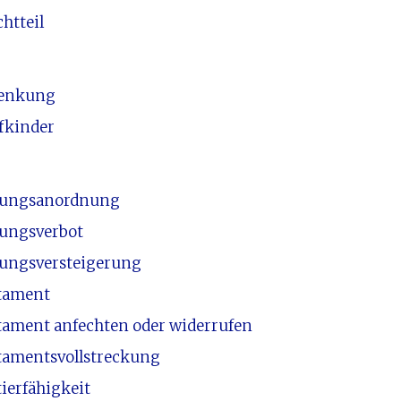
chtteil
enkung
efkinder
lungsanordnung
lungsverbot
lungsversteigerung
tament
tament anfechten oder widerrufen
tamentsvollstreckung
ierfähigkeit