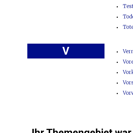
Tes
Tode
Tot
V
Ver
Vor
Vor
Vor
Vor
Ihr Themengebiet war 