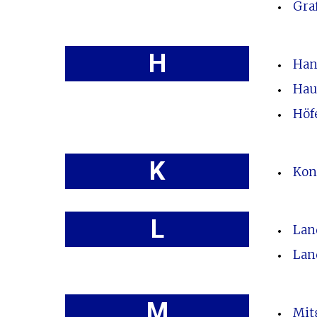
Gra
H
Han
Hau
Höf
K
Kon
L
Lan
Lan
M
Mit