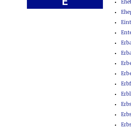
E
Ehe
Ehe
Eint
Ent
Erb
Erb
Erb
Erb
Erb
Erb
Erb
Erb
Erb