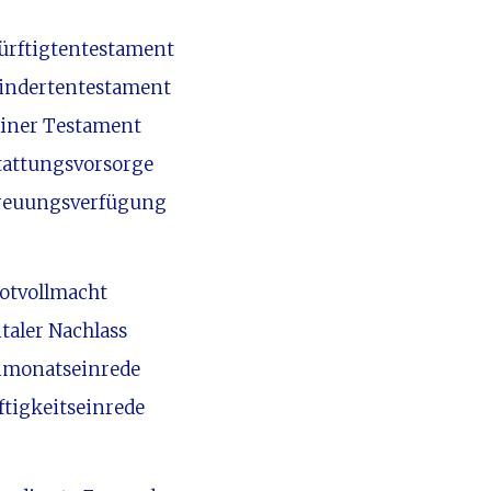
ürftigtentestament
indertentestament
liner Testament
tattungsvorsorge
reuungsverfügung
otvollmacht
taler Nachlass
imonatseinrede
ftigkeitseinrede