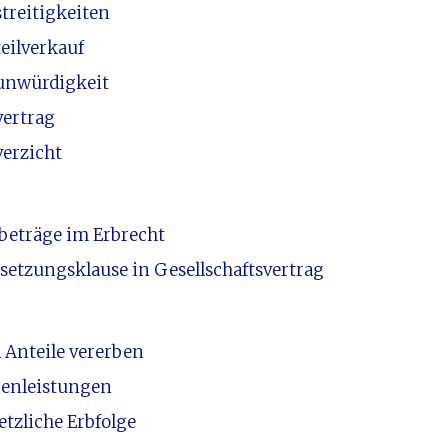
treitigkeiten
eilverkauf
unwürdigkeit
vertrag
verzicht
ibeträge im Erbrecht
tsetzungsklause in Gesellschaftsvertrag
 Anteile vererben
enleistungen
tzliche Erbfolge