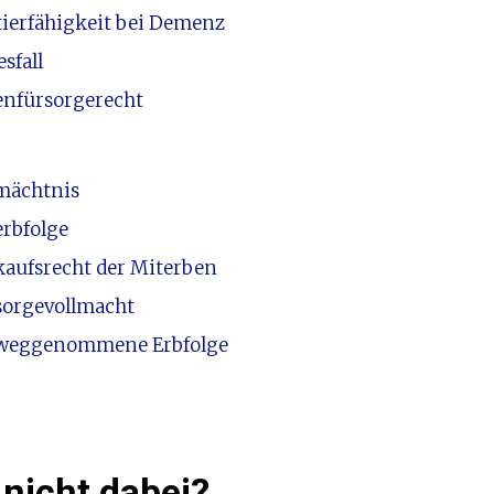
tierfähigkeit bei Demenz
sfall
enfürsorgerecht
mächtnis
erbfolge
kaufsrecht der Miterben
sorgevollmacht
weggenommene Erbfolge
nicht dabei?