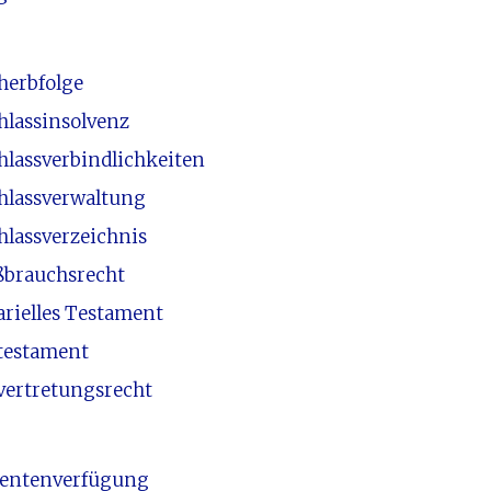
herbfolge
hlassinsolvenz
hlassverbindlichkeiten
hlassverwaltung
hlassverzeichnis
ßbrauchsrecht
arielles Testament
testament
vertretungsrecht
ientenverfügung