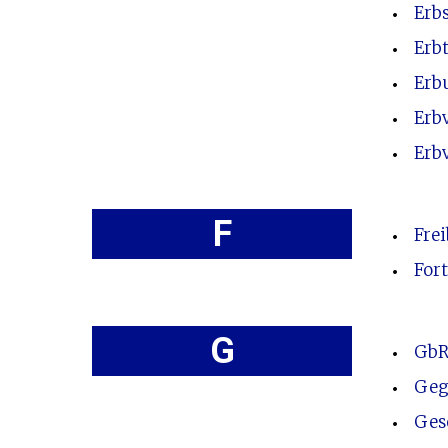
Erbs
Erbt
Erb
Erb
Erb
F
Fre
For
G
GbR
Geg
Gese