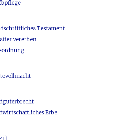
fbpflege
dschriftliches Testament
stier vererben
eordnung
tovollmacht
dguterbrecht
dwirtschaftliches Erbe
gift