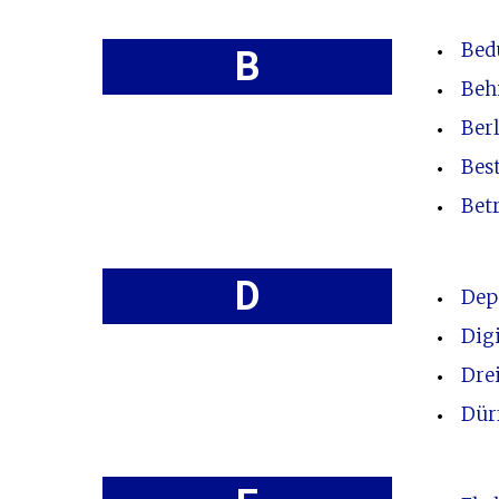
Bed
B
Beh
Ber
Bes
Bet
D
Dep
Digi
Dre
Dür