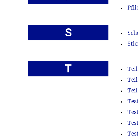
Pfli
S
Sch
Sti
T
Tei
Tei
Tei
Tes
Tes
Tes
Test