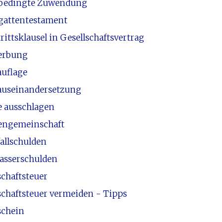
bedingte Zuwendung
gattentestament
rittsklausel in Gesellschaftsvertrag
erbung
auflage
auseinandersetzung
e ausschlagen
engemeinschaft
fallschulden
lasserschulden
schaftsteuer
schaftsteuer vermeiden - Tipps
schein